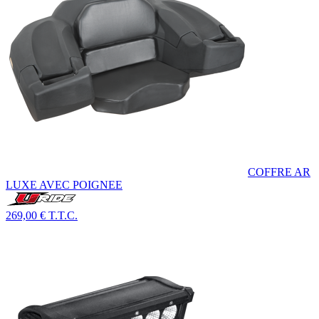
COFFRE AR
LUXE AVEC POIGNEE
269,00 €
T.T.C.