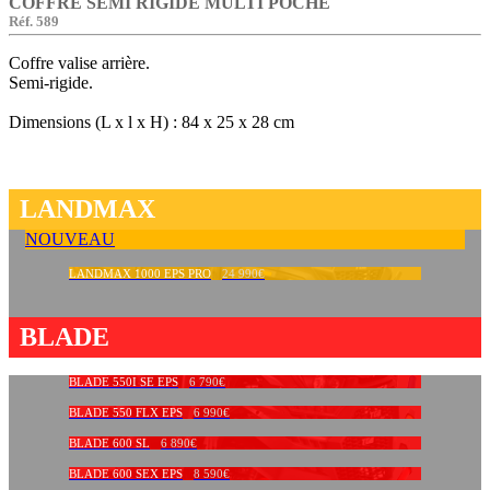
COFFRE SEMI RIGIDE MULTI POCHE
Réf. 589
Coffre valise arrière.
Semi-rigide.
Dimensions (L x l x H) : 84 x 25 x 28 cm
LANDMAX
NOUVEAU
LANDMAX 1000 EPS PRO
24 990€
BLADE
BLADE 550I SE EPS
6 790€
BLADE 550 FLX EPS
6 990€
BLADE 600 SL
6 890€
BLADE 600 SEX EPS
8 590€